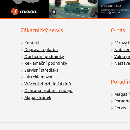
Zákaznický servis
O nás
Kontakt
Férový 
Doprava a platba
Nabízen
Obchodní podmínky
Volná p
Reklamační podmínky
Nastave
Servisní střediska
Jak reklamovat
Poradí
Vrácení zboží do 14 dnů
Ochrana osobních údajů
Magazí
Mapa stránek
Poradn
Servis