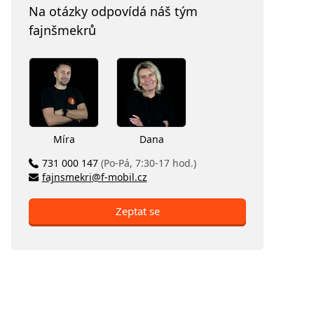
Na otázky odpovídá náš tým
fajnšmekrů
Míra
Dana
731 000 147
(Po-Pá, 7:30-17 hod.)
fajnsmekri@f-mobil.cz
Zeptat se