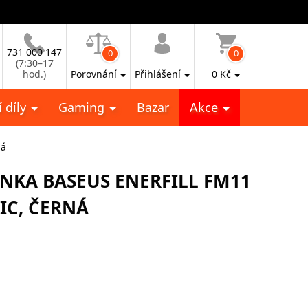
731 000 147
0
0
(7:30–17
hod.)
Porovnání
Přihlášení
0
Kč
 díly
Gaming
Bazar
Akce
ná
KA BASEUS ENERFILL FM11
IC, ČERNÁ