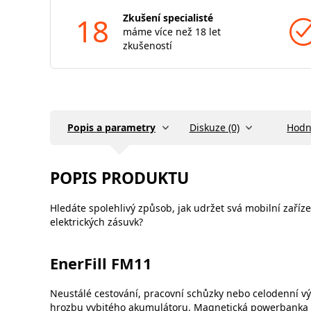
18
Zkušení specialisté
máme více než 18 let
zkušeností
Popis a parametry
Diskuze (0)
Hodn
POPIS PRODUKTU
Hledáte spolehlivý způsob, jak udržet svá mobilní zaří
elektrických zásuvk?
EnerFill FM11
Neustálé cestování, pracovní schůzky nebo celodenní výl
hrozbu vybitého akumulátoru. Magnetická powerbanka