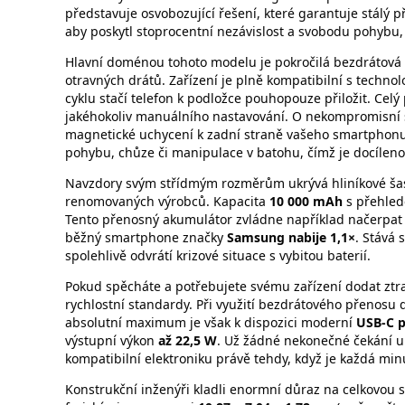
představuje osvobozující řešení, které garantuje stálý p
aby poskytl stoprocentní nezávislost a svobodu pohybu, 
Hlavní doménou tohoto modelu je pokročilá bezdrátová 
otravných drátů. Zařízení je plně kompatibilní s technol
cyklu stačí telefon k podložce pouhopouze přiložit. Celý
jakéhokoliv manuálního nastavování. O nekompromisní st
magnetické uchycení k zadní straně vašeho smartphonu.
pohybu, chůze či manipulace v batohu, čímž je docílen
Navzdory svým střídmým rozměrům ukrývá hliníkové šasi 
renomovaných výrobců. Kapacita
10 000 mAh
s přehled
Tento přenosný akumulátor zvládne například načerpat 
běžný smartphone značky
Samsung nabije 1,1×
. Stává
spolehlivě odvrátí krizové situace s vybitou baterií.
Pokud spěcháte a potřebujete svému zařízení dodat ztra
rychlostní standardy. Při využití bezdrátového přenosu
absolutní maximum je však k dispozici moderní
USB-C p
výstupní výkon
až 22,5 W
. Už žádné nekonečné čekání u 
kompatibilní elektroniku právě tehdy, když je každá min
Konstrukční inženýři kladli enormní důraz na celkovou s