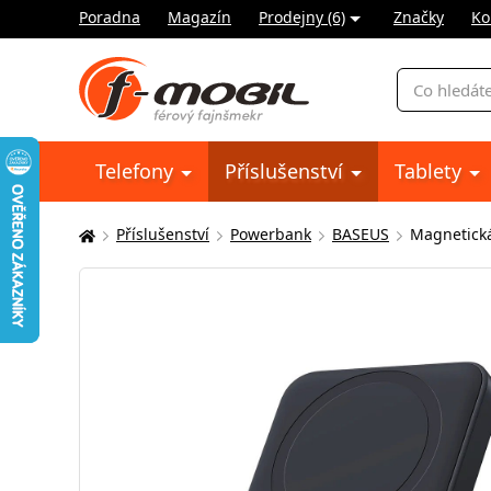
Poradna
Magazín
Prodejny (6)
Značky
Ko
Vyhledávání
Telefony
Příslušenství
Tablety
Příslušenství
Powerbank
BASEUS
Magnetická
Zde
se
nacházíte: