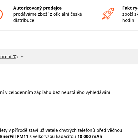
Autorizovaný prodejce
Fakt ry
prodáváme zboží z oficiální české
zboží s
distribuce
hodin
ocení (0)
zení v celodenním zápřahu bez neustálého vyhledávání
ety v přírodě staví uživatele chytrých telefonů před věčnou
EnerFill FM11
s velkorysou kapacitou
10 000 mAh