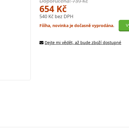
Doporučená: 739 Kč
654 Kč
540 Kč bez DPH
V
Fíííha, novinka je dočasně vyprodána.
Dejte mi vědět, až bude zboží dostupné