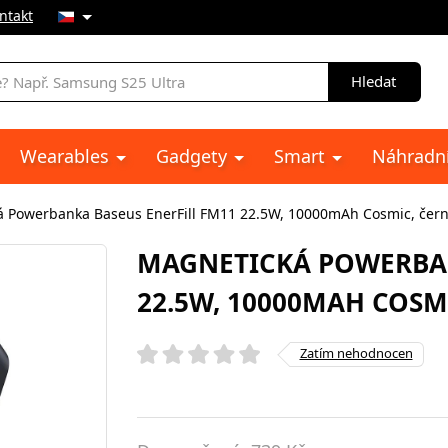
ntakt
Hledat
Wearables
Gadgety
Smart
Náhradní
 Powerbanka Baseus EnerFill FM11 22.5W, 10000mAh Cosmic, čer
MAGNETICKÁ POWERBAN
22.5W, 10000MAH COSM
Zatím nehodnocen