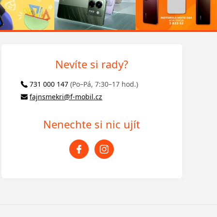
Nevíte si rady?
731 000 147
(Po–Pá, 7:30–17 hod.)
fajnsmekri@f-mobil.cz
Nenechte si nic ujít