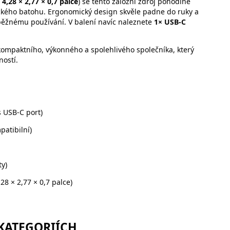
u
4,28 × 2,77 × 0,7 palce
) se tento záložní zdroj pohodlně
tického batohu. Ergonomický design skvěle padne do ruky a
 běžnému používání. V balení navíc naleznete
1× USB-C
 kompaktního, výkonného a spolehlivého společníka, který
ností.
 USB-C port)
atibilní)
y)
28 × 2,77 × 0,7 palce)
 KATEGORIÍCH