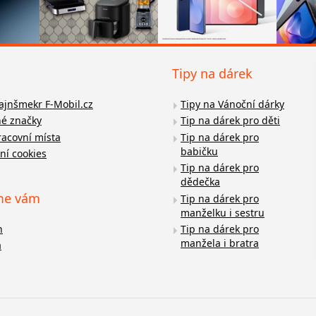
Tipy na dárek
fajnšmekr F-Mobil.cz
Tipy na Vánoční dárky
é značky
Tip na dárek pro děti
racovní místa
Tip na dárek pro
babičku
ní cookies
Tip na dárek pro
dědečka
me vám
Tip na dárek pro
manželku i sestru
n
Tip na dárek pro
manžela i bratra
a