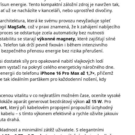
řísun energie. Tento kompaktní záložní zdroj je navržen tak,
ať už se nacházíte v kanceláři, nebo uprostřed divočiny.
architektura, která ke svému provozu nevyžaduje spleť
ogií
MagSafe
, což v praxi znamená, že k zahájení nabíjecího
 proces se odstartuje zcela automaticky bez nutnosti
abilitu se starají
výkonné magnety
, které zajišťují silné
 Telefon tak drží pevně fixován i během intenzivního
o bezpečného přenosu energie bez rizika přerušení.
dostatek síly pro opakované nabití vlajkových lodí
em vystačí na pokrytí celého energeticky náročného dne.
energii do telefonu
iPhone 16 Pro Max až 1,7×
, přičemž
 se tak ideálním parťákem pro každodenní nošení, kdy
cenou vitalitu v co nejkratším možném čase, oceníte vysoké
 dokáže aparát generovat bezdrátový výkon
až 15 W
. Pro
ort
, který při kabelovém propojení propouští úctyhodný
kabelu – s tímto výkonem efektivně a rychle oživíte jakouiv
uta drahá.
kladnost a minimální zátěž uživatele. S elegantními