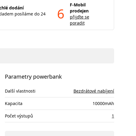
F-Mobil
chlé dodání
6
prodejen
kladem posíláme do 24
přijďte se
poradit
Parametry powerbank
Další vlastnosti
Bezdrátové nabíjení
Kapacita
10000mAh
Počet výstupů
1