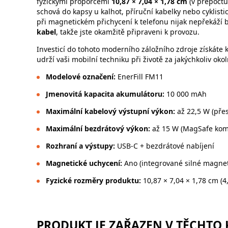
fyzickými proporcemi
10,87 × 7,04 × 1,78 cm
(v přepočt
schová do kapsy u kalhot, příruční kabelky nebo cyklis
při magnetickém přichycení k telefonu nijak nepřekáží
kabel
, takže jste okamžitě připraveni k provozu.
Investicí do tohoto moderního záložního zdroje získáte
udrží vaši mobilní techniku při životě za jakýchkoliv okol
Modelové označení:
EnerFill FM11
Jmenovitá kapacita akumulátoru:
10 000 mAh
Maximální kabelový výstupní výkon:
až 22,5 W (přes
Maximální bezdrátový výkon:
až 15 W (MagSafe komp
Rozhraní a výstupy:
USB-C + bezdrátové nabíjení
Magnetické uchycení:
Ano (integrované silné magnet
Fyzické rozměry produktu:
10,87 × 7,04 × 1,78 cm (4,
PRODUKT JE ZAŘAZEN V TĚCHTO